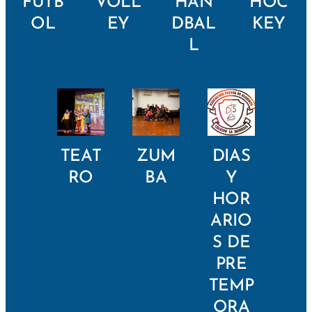
FÚTB
VOLL
HAN
HOC
OL
EY
DBAL
KEY
L
TEAT
ZUM
DIAS
RO
BA
Y
HOR
ARIO
S DE
PRE
TEMP
ORA