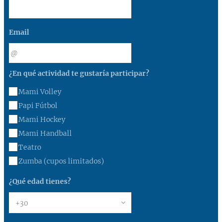
Email
¿En qué actividad te gustaría participar?
Mami Volley
Papi Fútbol
Mami Hockey
Mami Handball
Teatro
Zumba (cupos limitados)
¿Qué edad tienes?