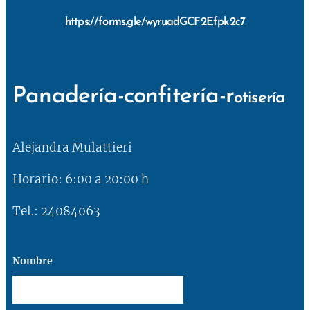
https://forms.gle/wyruadGCF2Efpk2c7
Panadería-confitería-r
otisería
Alejandra Mulattieri
Horario: 6:00 a 20:00 h
Tel.: 24084063
Nombre