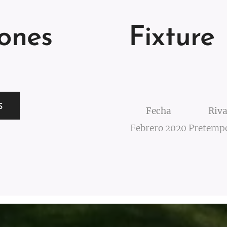
iones
Fixture
S
Fecha
Riva
Febrero 2020
Pretemp