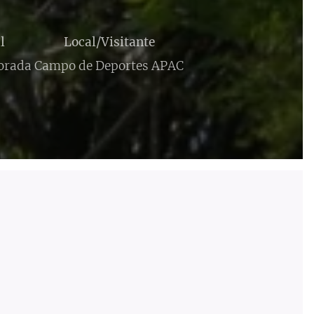
l
Local/Visitante
orada
Campo de Deportes APAC