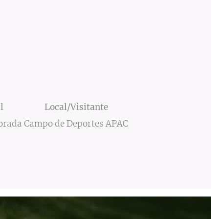
l
Local/Visitante
orada
Campo de Deportes APAC